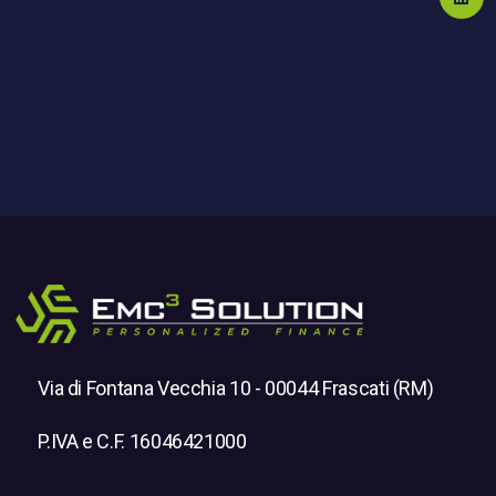
Segui
Via di Fontana Vecchia 10 - 00044 Frascati (RM)
P.IVA e C.F. 16046421000