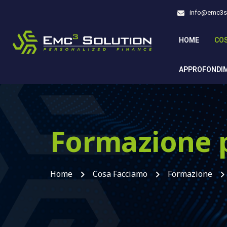
info@emc3so
HOME
CO
APPROFONDI
Formazione p
Home
Cosa Facciamo
Formazione