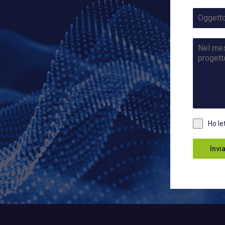
Ho le
Invi