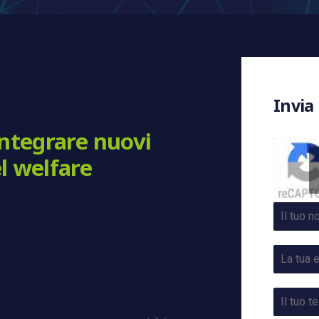
Invia
integrare nuovi
l welfare