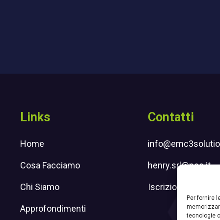
Links
Contatti
Home
info@emc3solution
Cosa Facciamo
henry.srl@pec.it
Chi Siamo
Iscrizione newslet
Per fornire 
memorizzare
Approfondimenti
tecnologie c