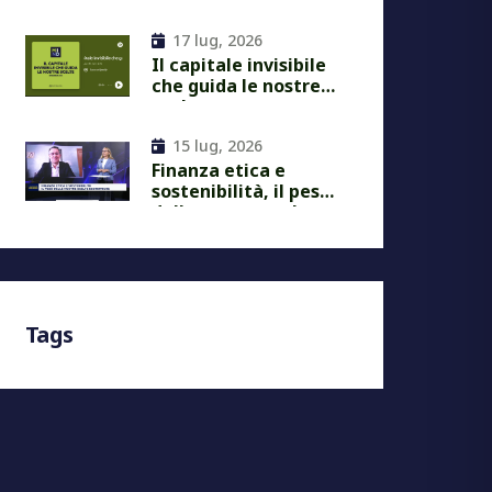
Next Economy
17 lug, 2026
Il capitale invisibile
che guida le nostre
scelte
15 lug, 2026
Finanza etica e
sostenibilità, il peso
delle nostre scelte
economiche
Tags