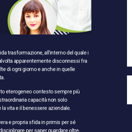
da trasformazione, all’interno del quale i
e talvolta apparentemente disconnessi fra
te di ogni giorno e anche in quelle
ta.
uesto eterogeneo contesto sempre più
straordinaria capacità non solo
 la vita e il benessere aziendale.
era e propria sfida in primis per sé
isciplinare per saper guardare oltre,