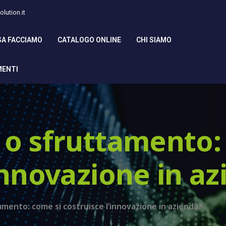
lution.it
SA FACCIAMO
CATALOGO ONLINE
CHI SIAMO
MENTI
 o sfruttamento:
innovazione in a
amento: come si costruisce l’innovazione in azienda?