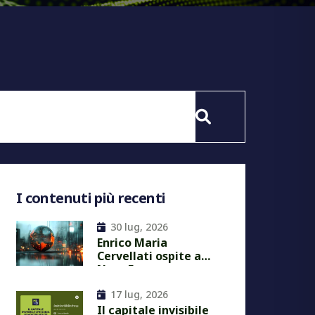
I contenuti più recenti
30 lug, 2026
Enrico Maria
Cervellati ospite a
Next Economy
17 lug, 2026
Il capitale invisibile