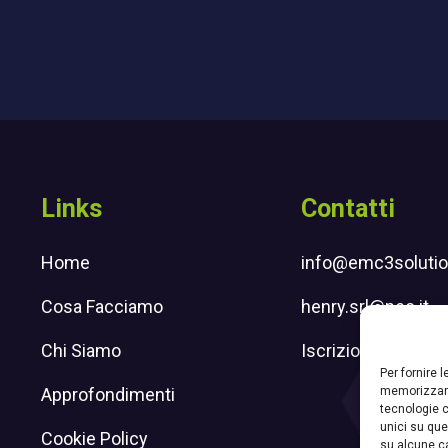
Links
Contatti
Home
info@emc3solution
Cosa Facciamo
henry.srl@pec.it
Chi Siamo
Iscrizione newslet
Per fornire 
memorizzare
Approfondimenti
tecnologie c
unici su que
n
 Instagram
Cookie Policy
su alcune ca