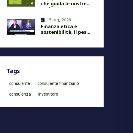
che guida le nostre
scelte
15 lug, 2026
Finanza etica e
sostenibilità, il peso
delle nostre scelte
economiche
Tags
consulente
consulente finanziario
consulenza
investitore