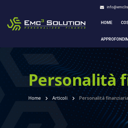
info@emc3so
HOME
CO
APPROFONDI
Personalità f
Home
Articoli
Personalità finanziari