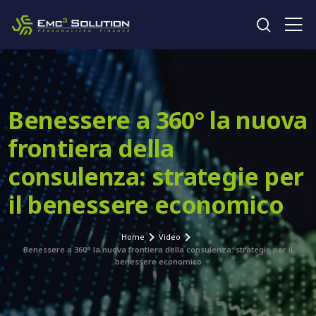
Cerca 
Benessere a 360° la nuova
frontiera della
consulenza: strategie per
il benessere economico
Home
Video
Benessere a 360° la nuova frontiera della consulenza: strategie per il
benessere economico