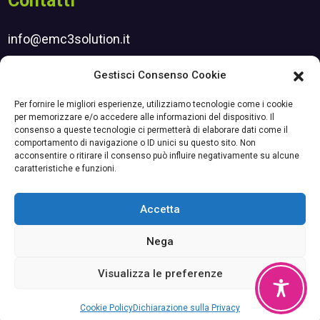
Contatti
info@emc3solution.it
henry.srl@pec.it
Gestisci Consenso Cookie
Iscrizione newsletter
Per fornire le migliori esperienze, utilizziamo tecnologie come i cookie
per memorizzare e/o accedere alle informazioni del dispositivo. Il
consenso a queste tecnologie ci permetterà di elaborare dati come il
comportamento di navigazione o ID unici su questo sito. Non
Certificazioni
acconsentire o ritirare il consenso può influire negativamente su alcune
caratteristiche e funzioni.
Accetta
ISO 9001
Nega
Visualizza le preferenze
© 2026 Henry S.r.l.
Cookie Policy
Dichiarazione sulla Privacy