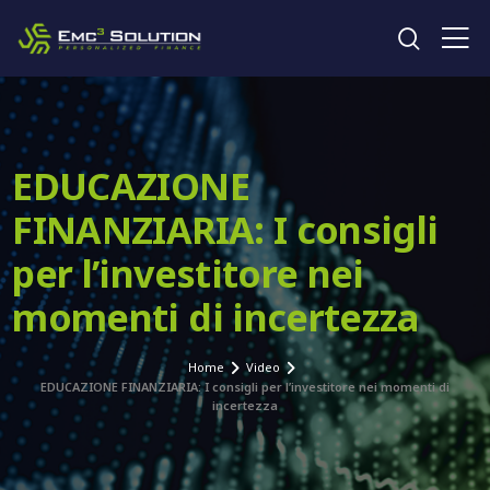
Cerca 
EDUCAZIONE
FINANZIARIA: I consigli
per l’investitore nei
momenti di incertezza
Home
Video
EDUCAZIONE FINANZIARIA: I consigli per l’investitore nei momenti di
incertezza