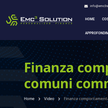
info@emc3so
HOME
CO
APPROFONDI
Finanza comp
comuni comme
Home
Video
Finanza comportamental