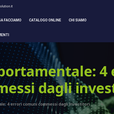
lution.it
SA FACCIAMO
CATALOGO ONLINE
CHI SIAMO
MENTI
ortamentale: 4 e
ssi dagli invest
e: 4 errori comuni commessi dagli investitori