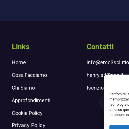
Links
Contatti
Home
info@emc3solution
Cosa Facciamo
henry.srl@pec.it
Chi Siamo
Iscrizione newslet
Per fornire 
memorizzare
Approfondimenti
tecnologie c
unici su que
n
 Instagram
Cookie Policy
su alcune ca
Privacy Policy