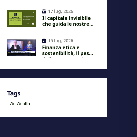
Next Economy
17 lug, 2026
Il capitale invisibile
che guida le nostre
scelte
15 lug, 2026
Finanza etica e
sostenibilità, il peso
delle nostre scelte
economiche
Tags
We Wealth