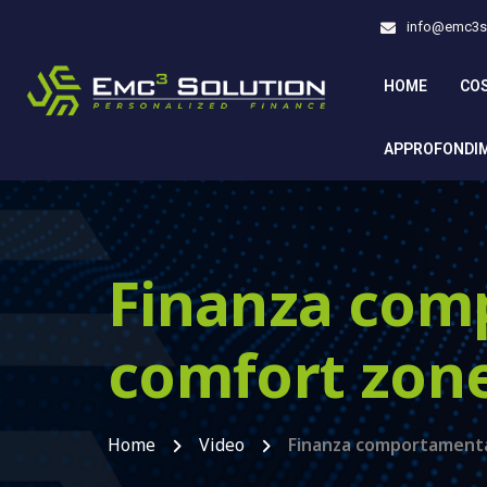
info@emc3so
HOME
CO
APPROFONDI
Finanza comp
comfort zone 
Home
Video
Finanza comportamentale