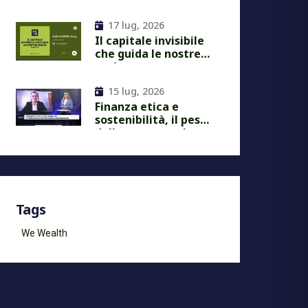
Next Economy
17 lug, 2026
Il capitale invisibile
che guida le nostre
scelte
15 lug, 2026
Finanza etica e
sostenibilità, il peso
delle nostre scelte
economiche
Tags
We Wealth