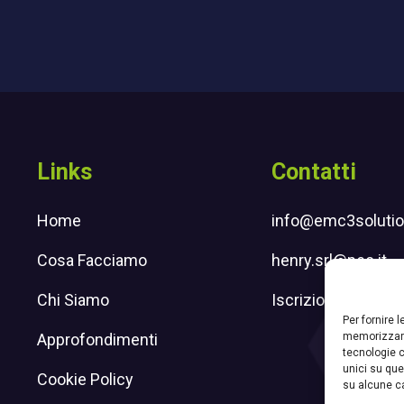
Links
Contatti
Home
info@emc3solution
Cosa Facciamo
henry.srl@pec.it
Chi Siamo
Iscrizione newslet
Per fornire 
memorizzare
Approfondimenti
tecnologie c
unici su que
n
 Instagram
Cookie Policy
su alcune ca