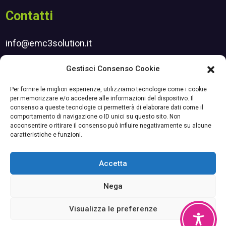
Contatti
info@emc3solution.it
henry.srl@pec.it
Gestisci Consenso Cookie
Iscrizione newsletter
Per fornire le migliori esperienze, utilizziamo tecnologie come i cookie
per memorizzare e/o accedere alle informazioni del dispositivo. Il
consenso a queste tecnologie ci permetterà di elaborare dati come il
comportamento di navigazione o ID unici su questo sito. Non
Certificazioni
acconsentire o ritirare il consenso può influire negativamente su alcune
caratteristiche e funzioni.
Accetta
ISO 9001
Nega
Visualizza le preferenze